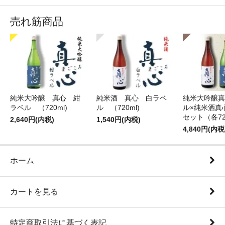
売れ筋商品
純米大吟醸 真心 紺
純米酒 真心 白ラベ
純米大吟醸真
ラベル （720ml)
ル （720ml)
ル×純米酒真
セット（各72
2,640円(内税)
1,540円(内税)
4,840円(内税
ホーム
カートを見る
特定商取引法に基づく表記